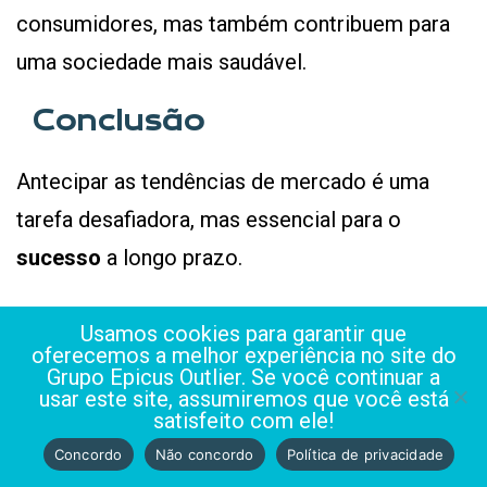
consumidores, mas também contribuem para
uma sociedade mais saudável.
Conclusão
Antecipar as tendências de mercado é uma
tarefa desafiadora, mas essencial para o
sucesso
a longo prazo.
Empresas que
investem tempo e recursos na
Usamos cookies para garantir que
oferecemos a melhor experiência no site do
compreensão do ambiente empresarial
,
Grupo Epicus Outlier. Se você continuar a
abraçam a tecnologia, compreendem o
usar este site, assumiremos que você está
satisfeito com ele!
comportamento do consumidor, adotam
Concordo
Não concordo
Política de privacidade
práticas sustentáveis e promovem a