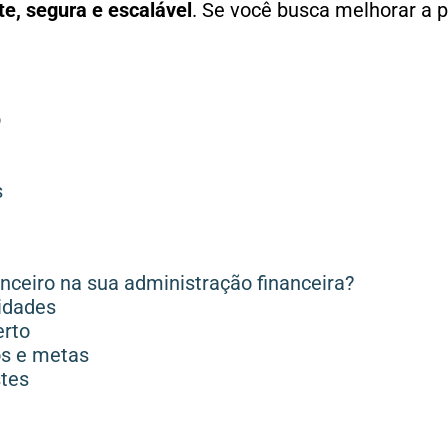
te, segura e escalável
. Se você busca melhorar a 
o
s
ceiro na sua administração financeira?
idades
erto
os e metas
stes